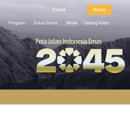
Kontak
Masuk
i
Program
Solusi Bisnis
Media
Cabang Kadin